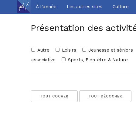
À l’année
Les autres sites
Culture
Présentation des activit
Autre
Loisirs
Jeunesse et séniors
associative
Sports, Bien-être & Nature
TOUT COCHER
TOUT DÉCOCHER