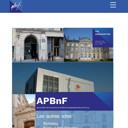
À l’année
Les autres sites
Culture
Sports
Loisirs
Jeunesse &
seniors
Vie Associative