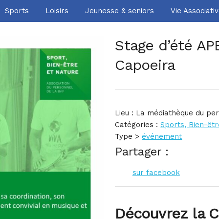
À l’année
Sports
Loisirs
Jeunesse & seniors
Vie Associati
Les autres sites
Stage d’été APBn
Culture
Capoeira
Sports
Loisirs
Lieu : La médiathèque du pe
Catégories :
Sports, Bien-êt
Jeunesse & seniors
Type >
événement
Partager :
Vie Associative
sur facebook
Découvrez la Ca