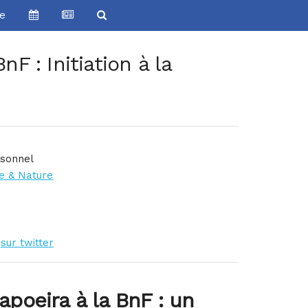
ve
F : Initiation à la
rsonnel
re & Nature
sur twitter
poeira à la BnF : un