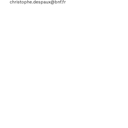
christophe.despaux@bnf.fr