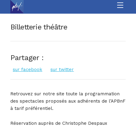
À l’année
Les autres sites
Billetterie théâtre
Culture
Sports
Partager :
Loisirs
sur facebook
sur twitter
Jeunesse &
Retrouvez sur notre site toute la programmation
seniors
des spectacles proposés aux adhérents de l’APBnF
à tarif préférentiel.
Vie Associative
Réservation auprès de Christophe Despaux