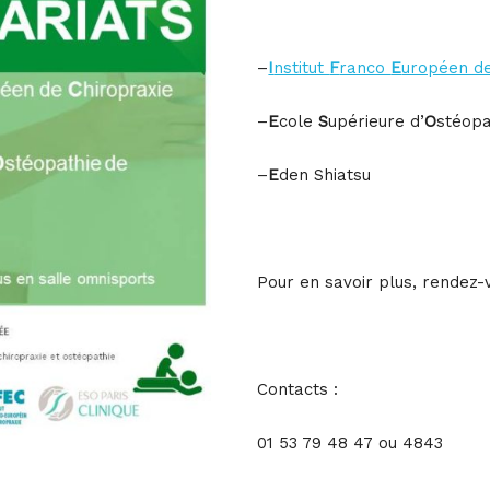
–
I
nstitut
F
ranco
E
uropéen d
–
E
cole
S
upérieure d’
O
stéop
–
E
den Shiatsu
Pour en savoir plus, rendez-
Contacts :
01 53 79 48 47 ou 4843