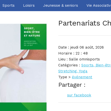
À l’année
Sports
Loisirs
Jeunesse & seniors
Vie Associati
Les autres sites
Partenariats Ch
Culture
Sports
Date : jeudi 06 août, 2026
Horaire : 22 : 48
Loisirs
Lieu : Salle omnisports
Catégories :
Sports, Bien-êt
Jeunesse & seniors
Stretching, Yoga
Type >
événement
Vie Associative
Partager :
sur facebook