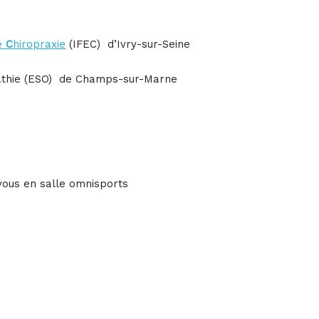
e
C
hiropraxie
(IFEC) d’Ivry-sur-Seine
athie (ESO) de Champs-sur-Marne
vous en salle omnisports