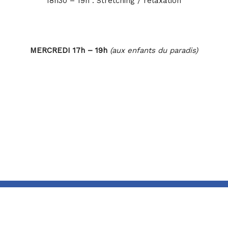
18h30 – 19h : Stretching / relaxation
MERCREDI 17h – 19h
(aux enfants du paradis)
17h – 18h : Total Body Conditionning (mix cardio &
renfo)
18h – 18h30 : Gym douce
18h30 – 19h : Stretching
*Cours accessibles aux adhérents ayant un forfait
L’association
cours
Adhérez