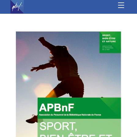
À l’année
Les autres sites
Culture
Sports
Loisirs
Jeunesse &
seniors
Vie Associative