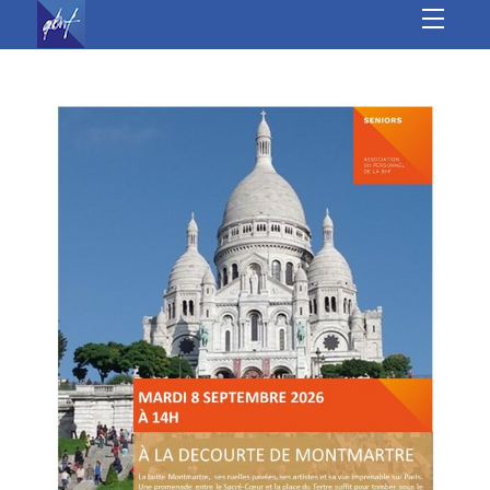
À l’année
Les autres sites
Culture
Sports
Loisirs
Jeunesse &
seniors
Vie Associative