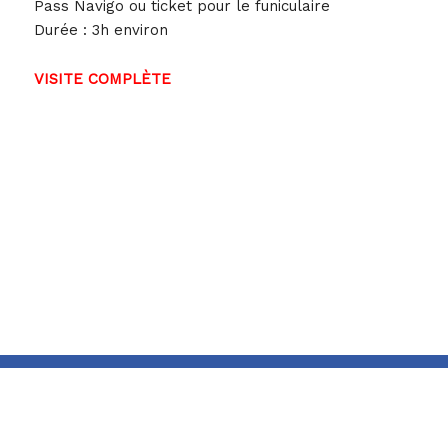
Pass Navigo ou ticket pour le funiculaire
Durée : 3h environ
VISITE COMPLÈTE
> > > Procédez à votre
inscription > > >
Inscription avant le 31 juillet: 15 places disponibles.
(+ 1 accompagnant par adhérent)
Adhésion APBnF obligatoire
Nom et prénom
*
L’association
Adresse de messagerie
*
Adhérez