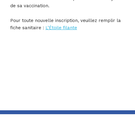
de sa vaccination.
Pour toute nouvelle inscription, veuillez remplir la
fiche sanitaire :
L’Étoile filante
Un planning mensuel est disponible sur demande
auprès de la direction
JE M'INSCRIS
L’association
Adhérez