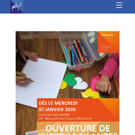
À l’année
Les autres sites
Culture
Sports
Loisirs
Jeunesse &
seniors
Vie Associative