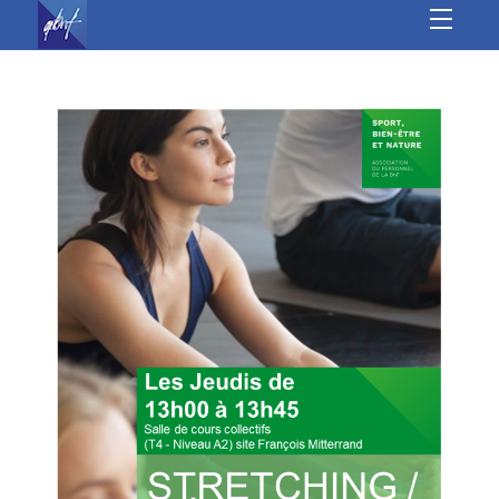
À l’année
Les autres sites
Culture
Sports
Loisirs
Jeunesse &
seniors
Vie Associative