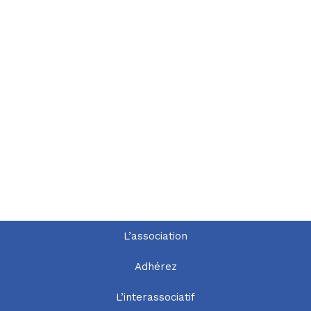
L’association
Adhérez
L’interassociatif