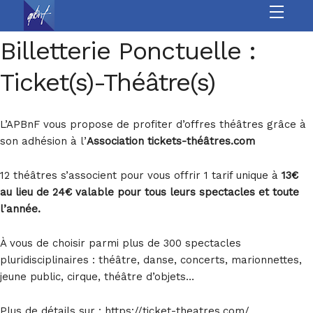
À l’année
Billetterie Ponctuelle :
Les autres sites
Ticket(s)-Théâtre(s)
Culture
Sports
L’APBnF vous propose de profiter d’offres théâtres grâce à
son adhésion à l’
Association tickets-théâtres.com
Loisirs
12 théâtres s’associent pour vous offrir 1 tarif unique à
13€
Jeunesse &
au lieu de 24€ valable pour tous leurs spectacles et toute
l’année.
seniors
À vous de choisir parmi plus de 300 spectacles
Vie Associative
pluridisciplinaires : théâtre, danse, concerts, marionnettes,
jeune public, cirque, théâtre d’objets…
Plus de détails sur : https://ticket-theatres.com/