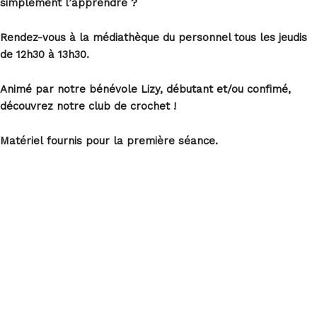
simplement
l’apprendre
?
Rendez-vous
à la
médiathèque
du personnel
tous
les
jeudis
de 12h30 à 13h30.
Animé par notre bénévole Lizy,
d
ébutant
et/
ou
confimé
,
d
écouvrez
notre club de
crochet !
Matériel
fournis
pour la première séance.